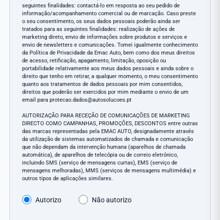
seguintes finalidades: contactá-lo em resposta ao seu pedido de
informação/acompanhamento comercial ou de marcação. Caso preste
o seu consentimento, os seus dados pessoais poderão ainda ser
tratados para as seguintes finalidades: realização de ações de
marketing direto, envio de informações sobre produtos e serviços e
envio de newsletters e comunicações. Tomei igualmente conhecimento
da Política de Privacidade da Emac Auto, bem como dos meus direitos
de acesso, retificação, apagamento, limitação, oposição ou
portabilidade relativamente aos meus dados pessoais e ainda sobre o
direito que tenho em retirar, a qualquer momento, o meu consentimento
quanto aos tratamentos de dados pessoais por mim consentidos,
direitos que poderão ser exercidos por mim mediante o envio de um
email para protecao.dados@autosolucoes.pt
AUTORIZAÇÃO PARA RECEÇÃO DE COMUNICAÇÕES DE MARKETING
DIRECTO COMO CAMPANHAS, PROMOÇÕES, DESCONTOS entre outras
das marcas representadas pela EMAC AUTO, designadamente através
da utilização de sistemas automatizados de chamada e comunicação
que não dependam da intervenção humana (aparelhos de chamada
automática), de aparelhos de telecópia ou de correio eletrónico,
incluindo SMS (serviço de mensagens curtas), EMS (serviço de
mensagens melhoradas), MMS (serviços de mensagens multimédia) e
outros tipos de aplicações similares.
Autorizo
Não autorizo