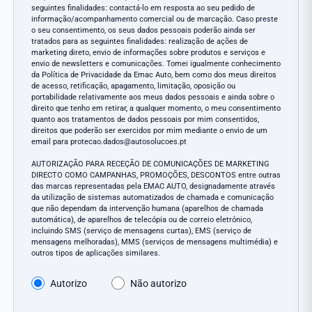
seguintes finalidades: contactá-lo em resposta ao seu pedido de
informação/acompanhamento comercial ou de marcação. Caso preste
o seu consentimento, os seus dados pessoais poderão ainda ser
tratados para as seguintes finalidades: realização de ações de
marketing direto, envio de informações sobre produtos e serviços e
envio de newsletters e comunicações. Tomei igualmente conhecimento
da Política de Privacidade da Emac Auto, bem como dos meus direitos
de acesso, retificação, apagamento, limitação, oposição ou
portabilidade relativamente aos meus dados pessoais e ainda sobre o
direito que tenho em retirar, a qualquer momento, o meu consentimento
quanto aos tratamentos de dados pessoais por mim consentidos,
direitos que poderão ser exercidos por mim mediante o envio de um
email para protecao.dados@autosolucoes.pt
AUTORIZAÇÃO PARA RECEÇÃO DE COMUNICAÇÕES DE MARKETING
DIRECTO COMO CAMPANHAS, PROMOÇÕES, DESCONTOS entre outras
das marcas representadas pela EMAC AUTO, designadamente através
da utilização de sistemas automatizados de chamada e comunicação
que não dependam da intervenção humana (aparelhos de chamada
automática), de aparelhos de telecópia ou de correio eletrónico,
incluindo SMS (serviço de mensagens curtas), EMS (serviço de
mensagens melhoradas), MMS (serviços de mensagens multimédia) e
outros tipos de aplicações similares.
Autorizo
Não autorizo