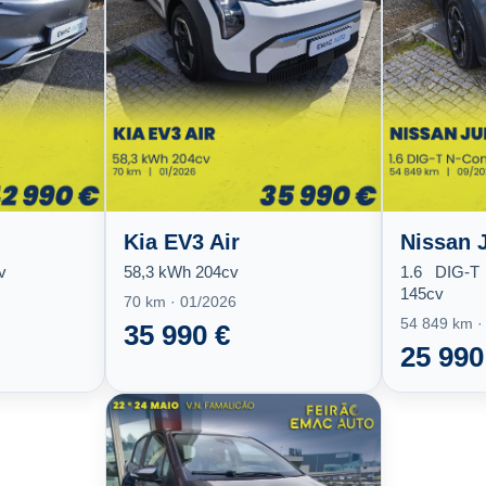
Kia EV3 Air
Nissan 
v
58,3 kWh 204cv
1.6 DIG-
145cv
70 km · 01/2026
54 849 km ·
35 990 €
25 990