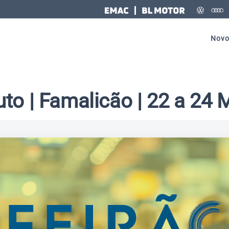
o | 22 a 24 Maio
Novo
to | Famalicão | 22 a 24 