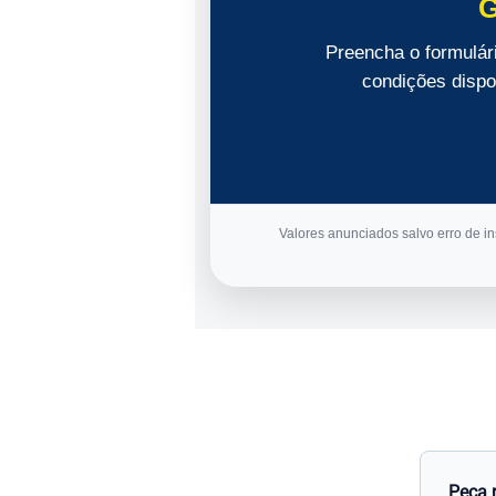
G
Preencha o formulár
condições dispon
Valores anunciados salvo erro de ins
Peça 