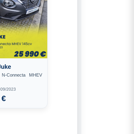
Juke
T N-Connecta MHEV
 09/2023
 €